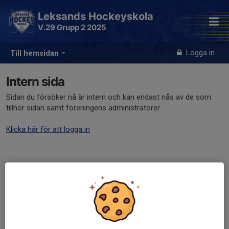
Leksands Hockeyskola
V.29 Grupp 2 2025
Logga in
Till hemsidan
Intern sida
Sidan du försöker nå är intern och kan endast nås av de som
tillhör sidan samt föreningens administratörer.
Klicka här för att logga in