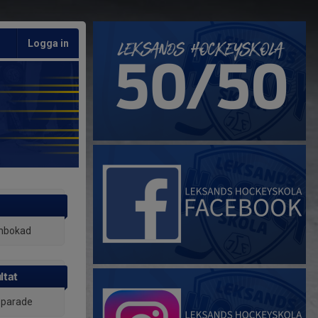
Logga in
inbokad
ltat
 sparade