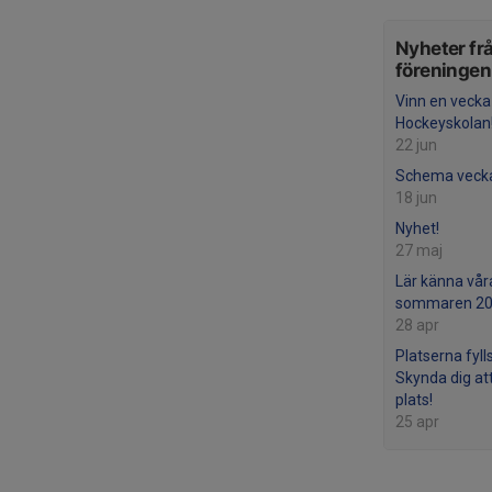
Nyheter fr
föreningen
Vinn en vecka
Hockeyskolan
22 jun
Schema veck
18 jun
Nyhet!
27 maj
Lär känna vår
sommaren 20
28 apr
Platserna fyll
Skynda dig at
plats!
25 apr