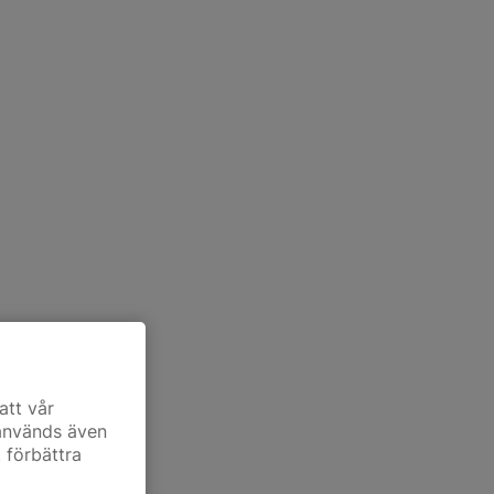
att vår
 används även
t förbättra