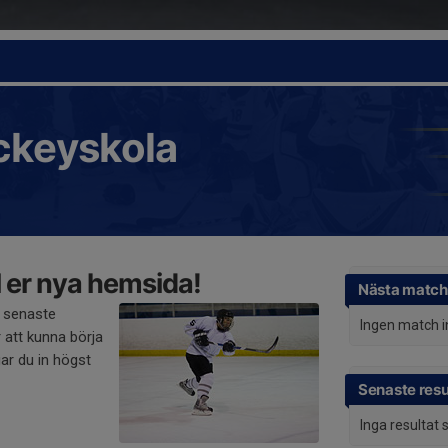
ckeyskola
 er nya hemsida!
Nästa match
 senaste
Ingen match 
 att kunna börja
ar du in högst
Senaste resu
Inga resultat