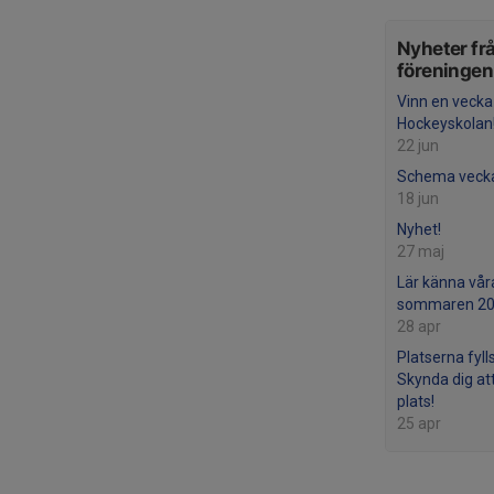
Nyheter fr
föreningen
Vinn en vecka
Hockeyskolan
22 jun
Schema veck
18 jun
Nyhet!
27 maj
Lär känna vår
sommaren 20
28 apr
Platserna fyll
Skynda dig at
plats!
25 apr