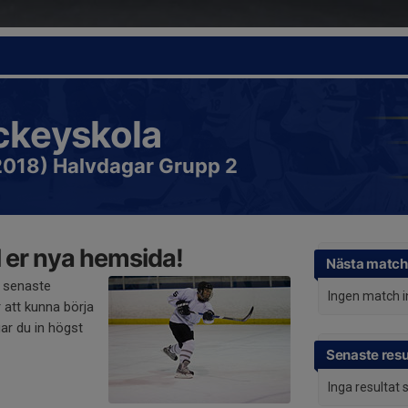
ckeyskola
2018) Halvdagar Grupp 2
 er nya hemsida!
Nästa match
 senaste
Ingen match 
 att kunna börja
ar du in högst
Senaste resu
Inga resultat