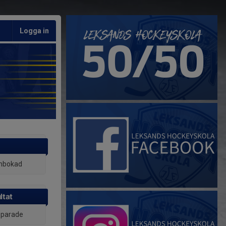
Logga in
inbokad
ltat
 sparade