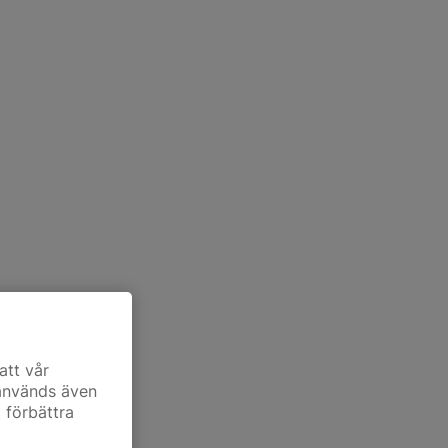
att vår
 används även
t förbättra