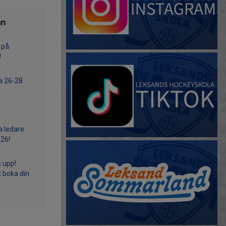
ån
 på
!
a 26-28
a ledare
26!
s upp!
t boka din