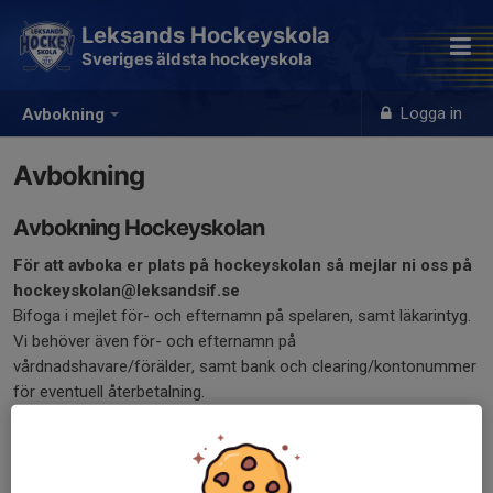
Leksands Hockeyskola
Sveriges äldsta hockeyskola
Logga in
Avbokning
Avbokning
Avbokning Hockeyskolan
För att avboka er plats på hockeyskolan så mejlar ni oss på
hockeyskolan@leksandsif.se
Bifoga i mejlet för- och efternamn på spelaren, samt läkarintyg.
Vi behöver även för- och efternamn på
vårdnadshavare/förälder, samt bank och clearing/kontonummer
för eventuell återbetalning.
Återbetalning sker utifrån våra avbokningsrutiner nedan: