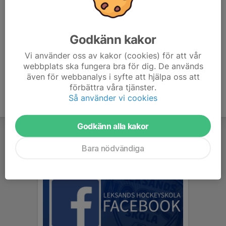
Vid läkarintyg återbetalas hela avgiften.
Vid avbokning utan giltigt läkarintyg
senast
30 dagar innan
hockeyskolan startar återbetalas allt utom 500kr.
Godkänn kakor
Har ingen betalning skett faktureras 500kr.
Sker avbokningen när det är 30 dagar eller
mindre
innan
Vi använder oss av kakor (cookies) för att vår
hockeyskolan startar återbetalas allt utom 1500kr.
webbplats ska fungera bra för dig. De används
även för webbanalys i syfte att hjälpa oss att
förbättra våra tjänster.
Så använder vi cookies
Godkänn alla kakor
Bara nödvändiga