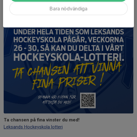
Bara nödvändiga
Ta chansen på fina vinster du med!
Leksands Hockeyskola lotteri