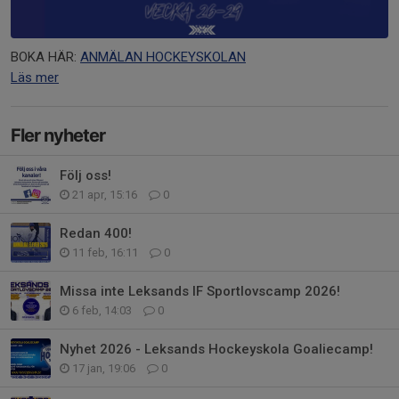
BOKA HÄR:
ANMÄLAN HOCKEYSKOLAN
Läs mer
Fler nyheter
Följ oss!
21 apr, 15:16
0
Redan 400!
11 feb, 16:11
0
Missa inte Leksands IF Sportlovscamp 2026!
6 feb, 14:03
0
Nyhet 2026 - Leksands Hockeyskola Goaliecamp!
17 jan, 19:06
0