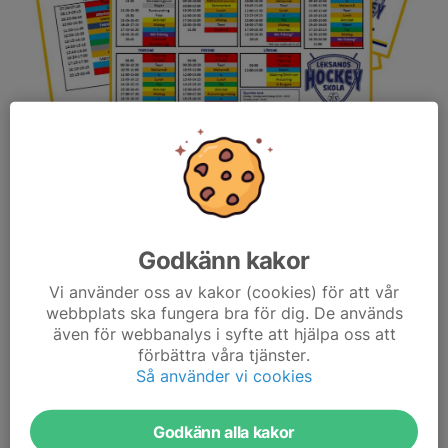
Nu finns scheman för vecka 26-28 publicerade på
Hockeyskolans hemsida. Ni hittar dem här:
SCHEMA
Resterande scheman läggs upp löpande på samma sida som
Godkänn kakor
länken ovan, så håll utkik!
Läs mer
Vi använder oss av kakor (cookies) för att vår
webbplats ska fungera bra för dig. De används
även för webbanalys i syfte att hjälpa oss att
Nyhet!
förbättra våra tjänster.
Så använder vi cookies
27 maj, 14:25
0 kommentarer
Godkänn alla kakor