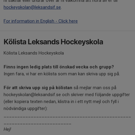
ni saknar eller undrar över är ni välkomna att höra av er till
hockeyskolan@leksandsif.se
.
For information in English - Click here
Kölista Leksands Hockeyskola
Kölista Leksands Hockeyskola
Finns ingen ledig plats till önskad vecka och grupp?
Ingen fara, vi har en kölista som man kan skriva upp sig på.
För att skriva upp sig på kölistan
så mejlar man oss på
hockeyskolan@leksandsif.se och skriver med följande uppgifter
(eller kopiera texten nedan, klistra in i ett nytt mejl och fyll i
nödvändiga uppgifter):
_______________________________________________
_________________________
Hej!