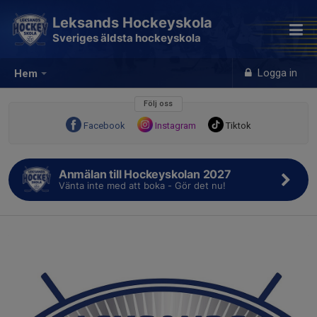
Leksands Hockeyskola
Sveriges äldsta hockeyskola
Logga in
Hem
Följ oss
Facebook
Instagram
Tiktok
Anmälan till Hockeyskolan 2027
Vänta inte med att boka - Gör det nu!