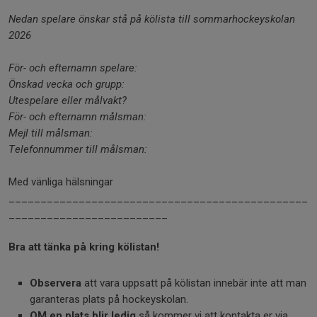
Nedan spelare önskar stå på kölista till sommarhockeyskolan
2026
För- och efternamn spelare:
Önskad vecka och grupp:
Utespelare eller målvakt?
För- och efternamn målsman:
Mejl till målsman:
Telefonnummer till målsman:
Med vänliga hälsningar
_______________________________________________
_________________________
Bra att tänka på kring kölistan!
Observera
att vara uppsatt på kölistan innebär inte att man
garanteras plats på hockeyskolan.
OM en plats blir ledig
så kommer vi att kontakta er via