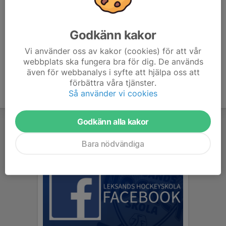
Förutom att målvakterna är med på alla ispass så kommer vi att
ha tre speciella målvaktspass på is, ett specifikt fyspass för
Godkänn kakor
målvakter samt teoripass för målvakter.
Vi använder oss av kakor (cookies) för att vår
Målvakterna får individuell feedback på plats.
webbplats ska fungera bra för dig. De används
även för webbanalys i syfte att hjälpa oss att
förbättra våra tjänster.
Så använder vi cookies
Godkänn alla kakor
Bara nödvändiga