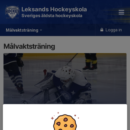
Leksands Hockeyskola
Sveriges äldsta hockeyskola
Logga in
Målvaktsträning
Målvaktsträning