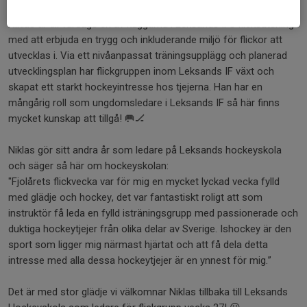
Niklas är till vardags en av kuggarna i Leksands IFs flicksatsning
med att erbjuda en trygg och inkluderande miljö för flickor att
utvecklas i. Via ett nivåanpassat träningsupplägg och planerad
utvecklingsplan har flickgruppen inom Leksands IF växt och
skapat ett starkt hockeyintresse hos tjejerna. Han har en
mångårig roll som ungdomsledare i Leksands IF så här finns
mycket kunskap att tillgå! 🥅🏒
Niklas gör sitt andra år som ledare på Leksands hockeyskola
och säger så här om hockeyskolan:
"Fjolårets flickvecka var för mig en mycket lyckad vecka fylld
med glädje och hockey, det var fantastiskt roligt att som
instruktör få leda en fylld isträningsgrupp med passionerade och
duktiga hockeytjejer från olika delar av Sverige. Ishockey är den
sport som ligger mig närmast hjärtat och att få dela detta
intresse med alla dessa hockeytjejer är en ynnest för mig.”
Det är med stor glädje vi välkomnar Niklas tillbaka till Leksands