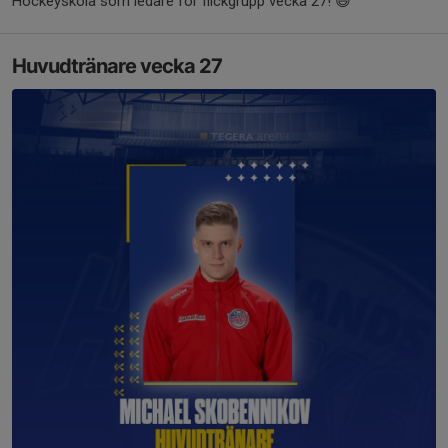
Hockeyskola som ledare för flickgrupp vecka 27! 😃
Huvudtränare vecka 27